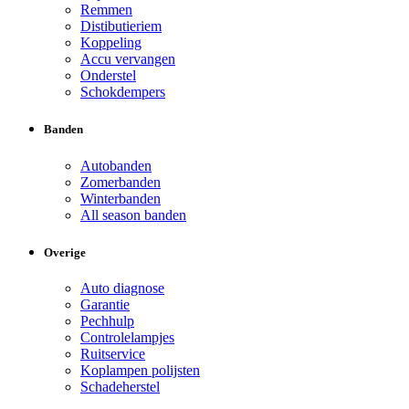
Remmen
Distibutieriem
Koppeling
Accu vervangen
Onderstel
Schokdempers
Banden
Autobanden
Zomerbanden
Winterbanden
All season banden
Overige
Auto diagnose
Garantie
Pechhulp
Controlelampjes
Ruitservice
Koplampen polijsten
Schadeherstel