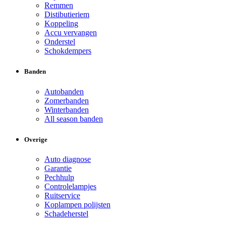
Remmen
Distibutieriem
Koppeling
Accu vervangen
Onderstel
Schokdempers
Banden
Autobanden
Zomerbanden
Winterbanden
All season banden
Overige
Auto diagnose
Garantie
Pechhulp
Controlelampjes
Ruitservice
Koplampen polijsten
Schadeherstel